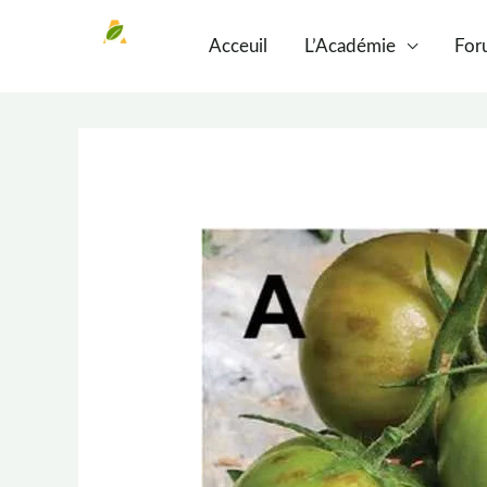
Aller
Acceuil
L’Académie
For
au
contenu