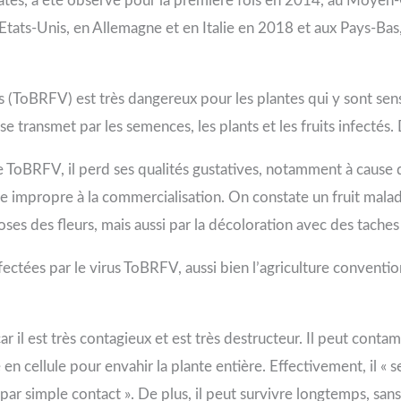
tes, a été observé pour la première fois en 2014, au Moyen-Ori
Etats-Unis, en Allemagne et en Italie en 2018 et aux Pays-B
(ToBRFV) est très dangereux pour les plantes qui y sont sens
e transmet par les semences, les plants et les fruits infectés. De 
e ToBRFV, il perd ses qualités gustatives, notamment à cause d
rende impropre à la commercialisation. On constate un fruit mal
croses des fleurs, mais aussi par la décoloration avec des taches
ctées par le virus ToBRFV, aussi bien l’agriculture conventio
r il est très contagieux et est très destructeur. Il peut contam
 en cellule pour envahir la plante entière. Effectivement, il « 
ue par simple contact ». De plus, il peut survivre longtemps, san