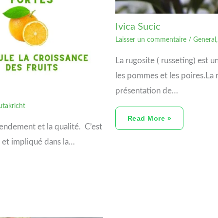
Ivica Sucic
Laisser un commentaire
/
General
La rugosite ( russeting) est 
les pommes et les poires.La ru
présentation de…
utakricht
Read More »
rendement et la qualité. C’est
 et impliqué dans la…