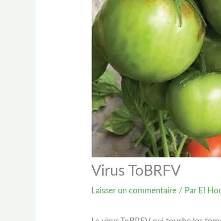
Virus ToBRFV
Laisser un commentaire
/ Par
El Hou