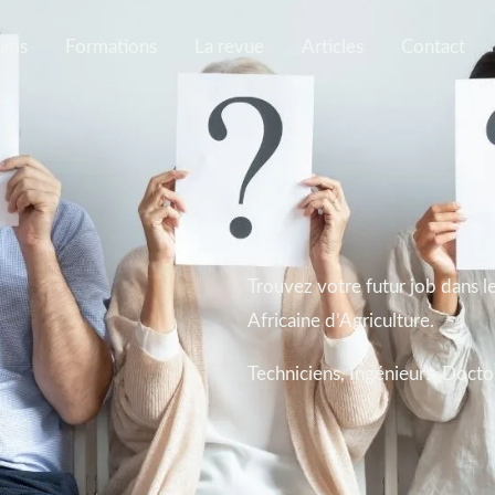
ums
Formations
La revue
Articles
Contact
Trouvez votre futur job dans l
Africaine d’Agriculture.
Techniciens, Ingénieurs, Docto