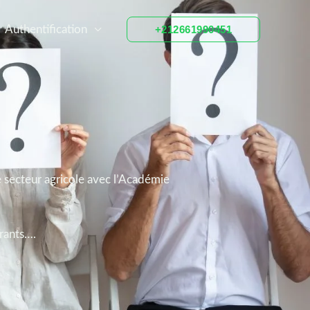
Authentification
+212661990451
e secteur agricole avec l’Académie
rants….