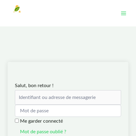
Aller
au
contenu
Salut, bon retour !
Me garder connecté
Mot de passe oublié ?