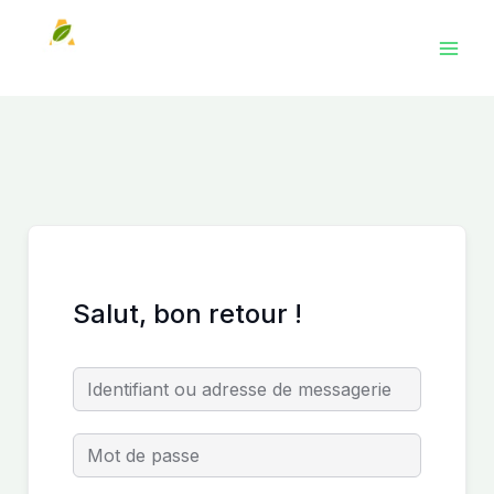
Aller
au
contenu
Salut, bon retour !